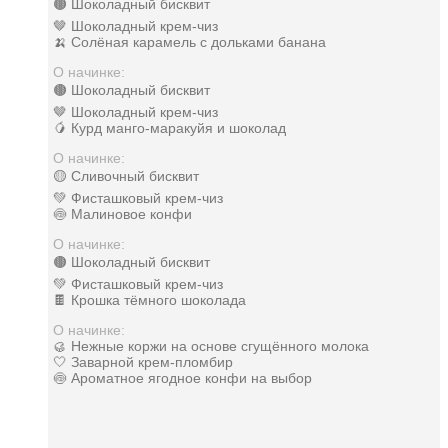
🟤 Шоколадный бисквит
🤎 Шоколадный крем-чиз
🍌 Солёная карамель с дольками банана
О начинке:
🟤 Шоколадный бисквит
🤎 Шоколадный крем-чиз
🥭 Курд манго-маракуйя и шоколад
О начинке:
🟡 Сливочный бисквит
💚 Фисташковый крем-чиз
🍥 Малиновое конфи
О начинке:
🟤 Шоколадный бисквит
💚 Фисташковый крем-чиз
🍫 Крошка тёмного шоколада
О начинке:
🥮 Нежные коржи на основе сгущённого молока
🤍 Заварной крем-пломбир
🍥 Ароматное ягодное конфи на выбор