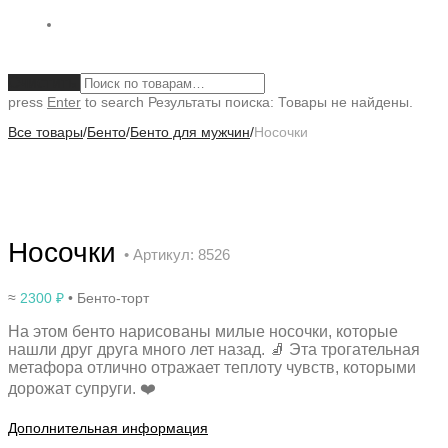
Очистить
press
Enter
to search
Результаты поиска:
Товары не найдены.
Все товары
/
Бенто
/
Бенто для мужчин
/
Носочки
Носочки
• Артикул: 8526
≈
2300
₽
• Бенто-торт
На этом бенто нарисованы милые носочки, которые
нашли друг друга много лет назад. 🧦 Эта трогательная
метафора отлично отражает теплоту чувств, которыми
дорожат супруги. ❤️
Дополнительная информация