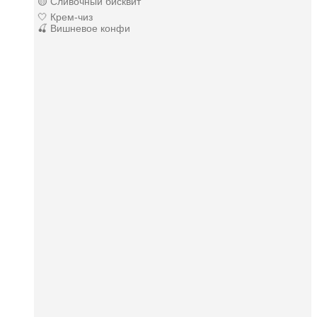
🟡 Сливочный бисквит
🤍 Крем-чиз
🍒 Вишневое конфи