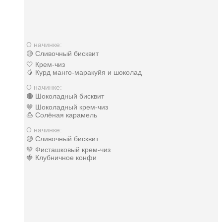
О начинке:
🟡 Сливочный бисквит
🤍 Крем-чиз
🥭 Курд манго-маракуйя и шоколад
О начинке:
🟤 Шоколадный бисквит
🤎 Шоколадный крем-чиз
🍮 Солёная карамель
О начинке:
🟡 Сливочный бисквит
💚 Фисташковый крем-чиз
🍓 Клубничное конфи