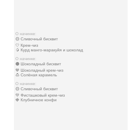
О начинке:
🟡 Сливочный бисквит
🤍 Крем-чиз
🥭 Курд манго-маракуйя и шоколад
О начинке:
🟤 Шоколадный бисквит
🤎 Шоколадный крем-чиз
🍮 Солёная карамель
О начинке:
🟡 Сливочный бисквит
💚 Фисташковый крем-чиз
🍓 Клубничное конфи