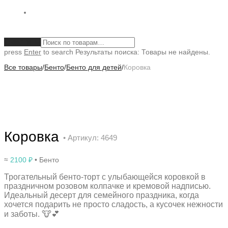
Очистить
press
Enter
to search
Результаты поиска:
Товары не найдены.
Все товары
/
Бенто
/
Бенто для детей
/
Коровка
Коровка
• Артикул: 4649
≈
2100
₽
• Бенто
Трогательный бенто-торт с улыбающейся коровкой в
праздничном розовом колпачке и кремовой надписью.
Идеальный десерт для семейного праздника, когда
хочется подарить не просто сладость, а кусочек нежности
и заботы. 🐮💕