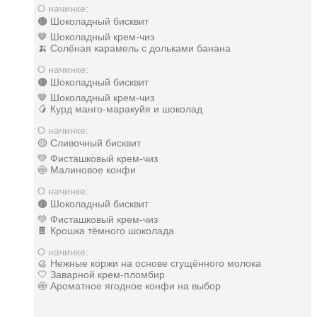
О начинке:
🟤 Шоколадный бисквит
🤎 Шоколадный крем-чиз
🍌 Солёная карамель с дольками банана
О начинке:
🟤 Шоколадный бисквит
🤎 Шоколадный крем-чиз
🥭 Курд манго-маракуйя и шоколад
О начинке:
🟡 Сливочный бисквит
💚 Фисташковый крем-чиз
🍥 Малиновое конфи
О начинке:
🟤 Шоколадный бисквит
💚 Фисташковый крем-чиз
🍫 Крошка тёмного шоколада
О начинке:
🥮 Нежные коржи на основе сгущённого молока
🤍 Заварной крем-пломбир
🍥 Ароматное ягодное конфи на выбор