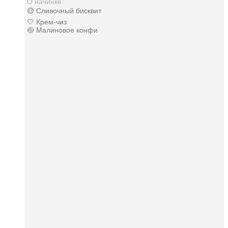
О начинке:
🟡 Сливочный бисквит
🤍 Крем-чиз
🍥 Малиновое конфи