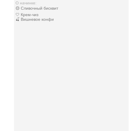
О начинке:
🟡 Сливочный бисквит
🤍 Крем-чиз
🍒 Вишневое конфи