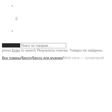
0
Очистить
press
Enter
to search
Результаты поиска:
Товары не найдены.
Все товары
/
Бенто
/
Бенто для мужчин
/
Мой папа — супергерой