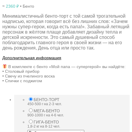
≈
2360
₽
• Бенто
Минималистичный бенто-торт с той самой трогательной
надписью, которая говорит всё без лишних слов: «Зачем
нужны супер-герои, когда есть папа!». Забавный летящий
персонаж в жёлтом плаще добавляет дизайну тепла и
детской искренности. Это самый душевный способ
поблагодарить главного героя в своей жизни — на его
день рождения, День отца или просто так.
Дополнительная информация
В комплекте с бенто «Мой папа — супергерой» вы найдёте:
• Столовый прибор
• Свечу из пчелиного воска
• Спички с поджигом
БЕНТО-ТОРТ
450-500 г на 2-3 чел.
МЕГА-БЕНТО
900-1000 г на 4-6 чел.
ГИГА-БЕНТО
1,8-2 кг на 8-12 чел.