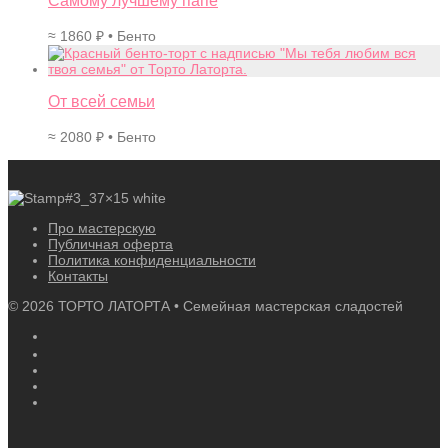
Самому лучшему папе
≈
1860
₽
• Бенто
От всей семьи
≈
2080
₽
• Бенто
Про мастерскую
Публичная оферта
Политика конфиденциальности
Контакты
©
2026
ТОРТО ЛАТОРТА • Семейная мастерская сладостей