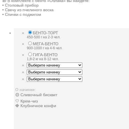
🎁 В комплекте с бенто «Облака» вы найдёте:
• Столовый прибор
• Свечу из пчелиного воска
• Спички с поджигом
БЕНТО-ТОРТ
450-500 г на 2-3 чел.
МЕГА-БЕНТО
900-1000 г на 4-6 чел.
ГИГА-БЕНТО
1,8-2 кг на 8-12 чел.
О начинке:
🟡 Сливочный бисквит
🤍 Крем-чиз
🍓 Клубничное конфи