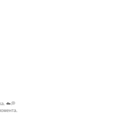
а. ☁️💭
момента.