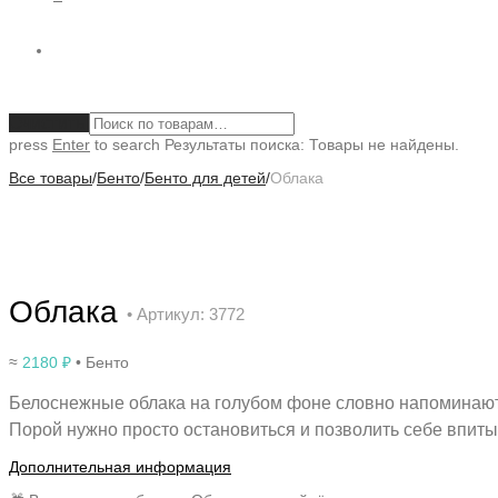
Очистить
press
Enter
to search
Результаты поиска:
Товары не найдены.
Все товары
/
Бенто
/
Бенто для детей
/
Облака
Облака
• Артикул: 3772
≈
2180
₽
• Бенто
Белоснежные облака на голубом фоне словно напоминают н
Порой нужно просто остановиться и позволить себе впитыв
Дополнительная информация