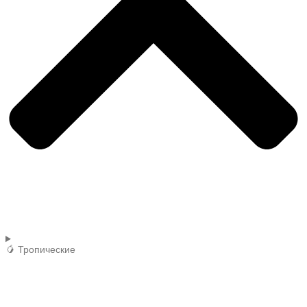
🥭 Тропические