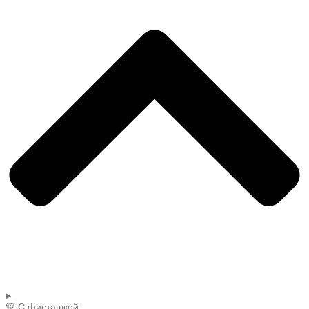
💚 С фисташкой