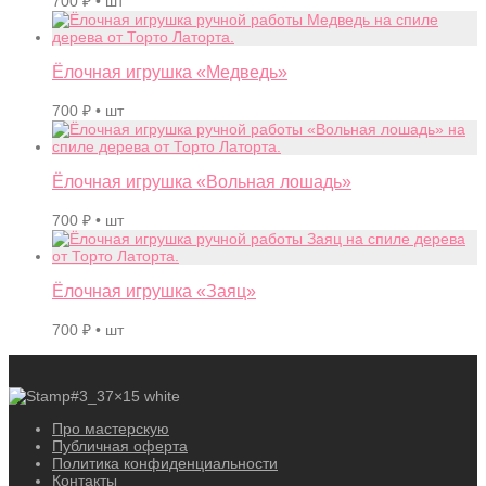
700
₽
• шт
Ёлочная игрушка «Медведь»
700
₽
• шт
Ёлочная игрушка «Вольная лошадь»
700
₽
• шт
Ёлочная игрушка «Заяц»
700
₽
• шт
Про мастерскую
Публичная оферта
Политика конфиденциальности
Контакты