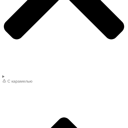
🍮 С карамелью