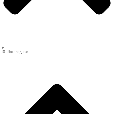
🍫 Шоколадные