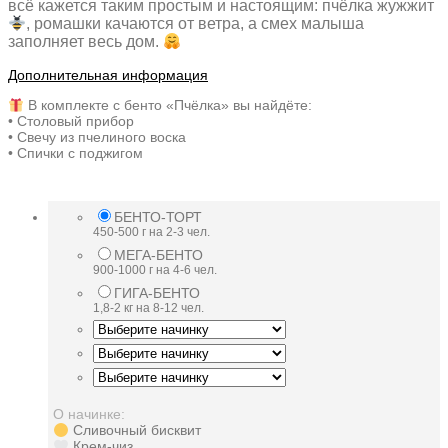
всё кажется таким простым и настоящим: пчёлка жужжит
, ромашки качаются от ветра, а смех малыша
заполняет весь дом.
Дополнительная информация
В комплекте с бенто «Пчёлка» вы найдёте:
• Столовый прибор
• Свечу из пчелиного воска
• Спички с поджигом
БЕНТО-ТОРТ
450-500 г на 2-3 чел.
МЕГА-БЕНТО
900-1000 г на 4-6 чел.
ГИГА-БЕНТО
1,8-2 кг на 8-12 чел.
О начинке:
Сливочный бисквит
Крем-чиз