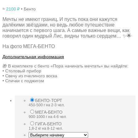
≈
2100
₽
• Бенто
Мечты не имеют границ. И пусть пока они кажутся
далёкими звёздами, но ведь любое путешествие
начинается с первого шага. А самые важные вещи, как
говорил один мудрый Лис, видны только сердцем… ✨🌟
На фото МЕГА-БЕНТО
Дополнительная информация
🎁 В комплекте с бенто «Пора начинать мечтать» вы найдёте:
• Столовый прибор
• Свечу из пчелиного воска
• Спички с поджигом
БЕНТО-ТОРТ
450-500 г на 2-3 чел.
МЕГА-БЕНТО
900-1000 г на 4-6 чел.
ГИГА-БЕНТО
1,8-2 кг на 8-12 чел.