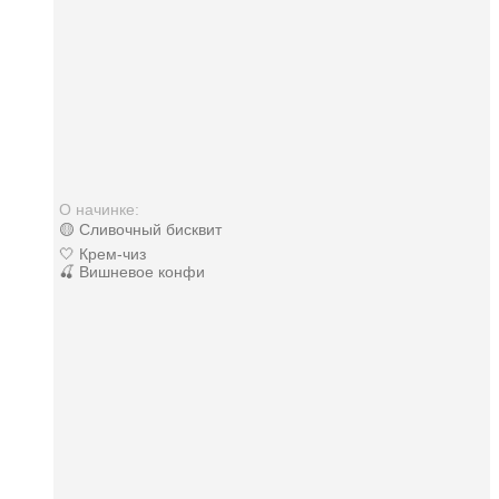
О начинке:
🟡 Сливочный бисквит
🤍 Крем-чиз
🍒 Вишневое конфи