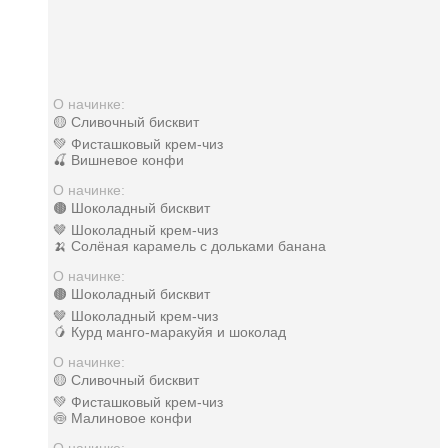
О начинке:
🟡 Сливочный бисквит
💚 Фисташковый крем-чиз
🍒 Вишневое конфи
О начинке:
🟤 Шоколадный бисквит
🤎 Шоколадный крем-чиз
🍌 Солёная карамель с дольками банана
О начинке:
🟤 Шоколадный бисквит
🤎 Шоколадный крем-чиз
🥭 Курд манго-маракуйя и шоколад
О начинке:
🟡 Сливочный бисквит
💚 Фисташковый крем-чиз
🍥 Малиновое конфи
О начинке: