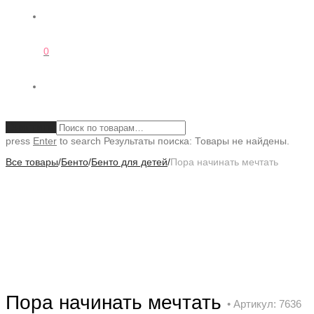
0
Очистить
press
Enter
to search
Результаты поиска:
Товары не найдены.
Все товары
/
Бенто
/
Бенто для детей
/
Пора начинать мечтать
Пора начинать мечтать
• Артикул: 7636