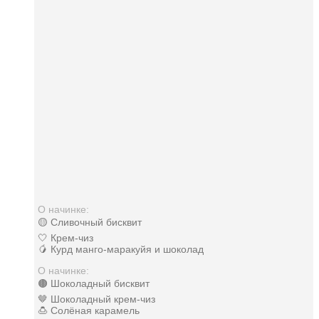
О начинке:
🟡 Сливочный бисквит
🤍 Крем-чиз
🥭 Курд манго-маракуйя и шоколад
О начинке:
🟤 Шоколадный бисквит
🤎 Шоколадный крем-чиз
🍮 Солёная карамель