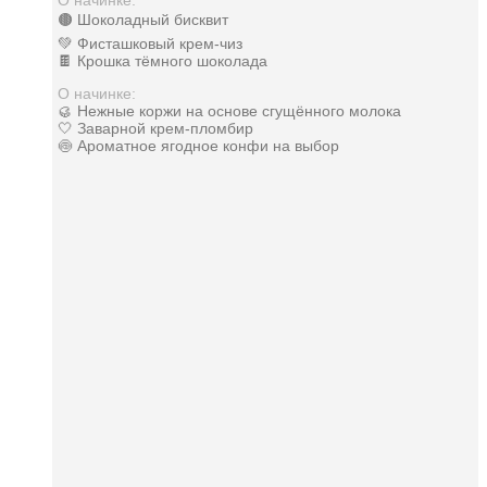
🟤 Шоколадный бисквит
💚 Фисташковый крем-чиз
🍫 Крошка тёмного шоколада
О начинке:
🥮 Нежные коржи на основе сгущённого молока
🤍 Заварной крем-пломбир
🍥 Ароматное ягодное конфи на выбор