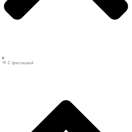
💚 С фисташкой