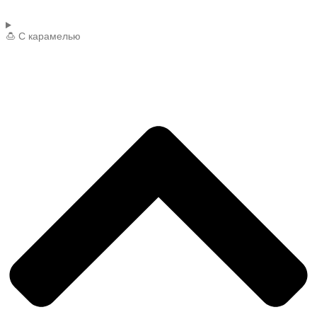
🍮 С карамелью