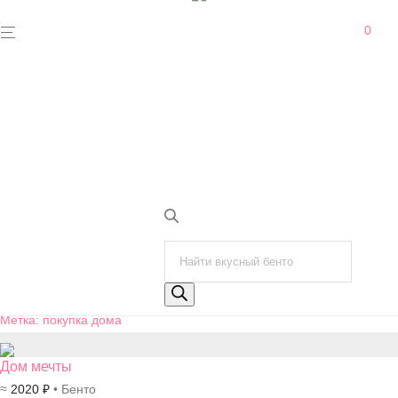
0
Категории
Все товары
Бенто
⁄
Большие торты
⁄
Сладости
⁄
Поиск товаров
Подарки и сувениры
⁄
Метка:
покупка дома
Дом мечты
≈
2020
₽
• Бенто