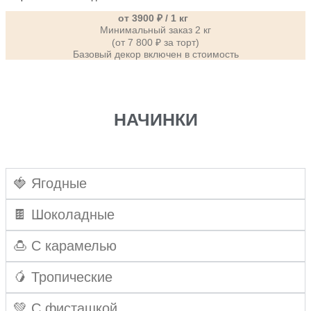
от 3900 ₽ / 1 кг
Минимальный заказ 2 кг
(от 7 800 ₽ за торт)
Базовый декор включен в стоимость
НАЧИНКИ
🍓 Ягодные
🍫 Шоколадные
🍮 С карамелью
🥭 Тропические
💚 С фисташкой