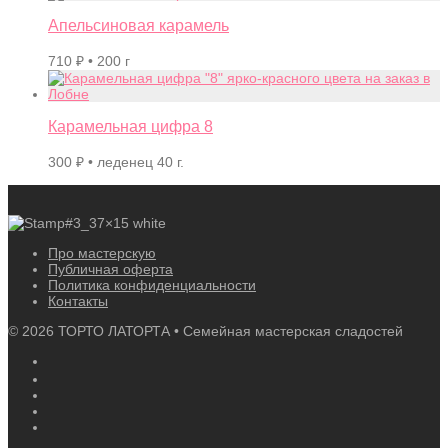
Апельсиновая карамель
710
₽
• 200 г
Карамельная цифра 8
300
₽
• леденец 40 г.
Про мастерскую
Публичная оферта
Политика конфиденциальности
Контакты
©
2026
ТОРТО ЛАТОРТА • Семейная мастерская сладостей