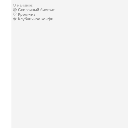
О начинке:
🟡 Сливочный бисквит
🤍 Крем-чиз
🍓 Клубничное конфи