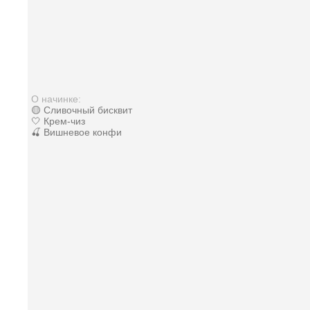
О начинке:
🟡 Сливочный бисквит
🤍 Крем-чиз
🍒 Вишневое конфи