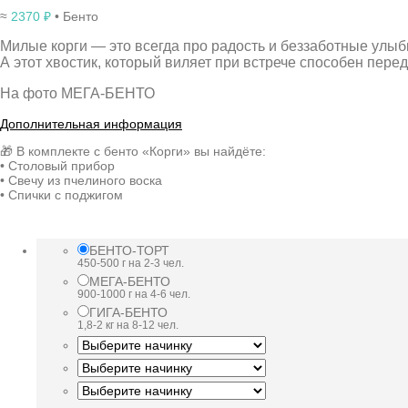
≈
2370
₽
• Бенто
Милые корги — это всегда про радость и беззаботные улыбк
А этот хвостик, который виляет при встрече способен перед
На фото МЕГА-БЕНТО
Дополнительная информация
🎁 В комплекте с бенто «Корги» вы найдёте:
• Столовый прибор
• Свечу из пчелиного воска
• Спички с поджигом
БЕНТО-ТОРТ
450-500 г на 2-3 чел.
МЕГА-БЕНТО
900-1000 г на 4-6 чел.
ГИГА-БЕНТО
1,8-2 кг на 8-12 чел.