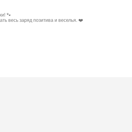
и! 🐾
ать весь заряд позитива и веселья. ❤️