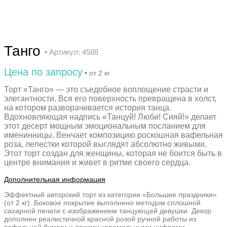
Танго
• Артикул: 4588
Цена по запросу
• от 2 кг
Торт «Танго» — это съедобное воплощение страсти и
элегантности. Вся его поверхность превращена в холст,
на котором разворачивается история танца.
Вдохновляющая надпись «Танцуй! Люби! Сияй!» делает
этот десерт мощным эмоциональным посланием для
именинницы. Венчает композицию роскошная вафельная
роза, лепестки которой выглядят абсолютно живыми.
Этот торт создан для женщины, которая не боится быть в
центре внимания и живет в ритме своего сердца.
Дополнительная информация
Эффектный авторский торт из категории «Большие праздники»
(от 2 кг). Боковое покрытие выполнено методом сплошной
сахарной печати с изображением танцующей девушки. Декор
дополнен реалистичной красной розой ручной работы из
вафельной бумаги и яркими карамельными цифрами.