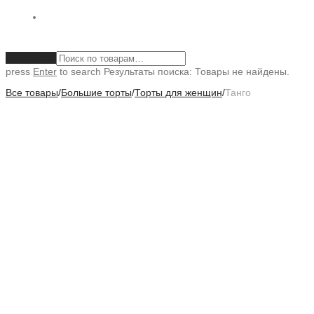
Очистить
press
Enter
to search
Результаты поиска:
Товары не найдены.
Все товары
/
Большие торты
/
Торты для женщин
/
Танго