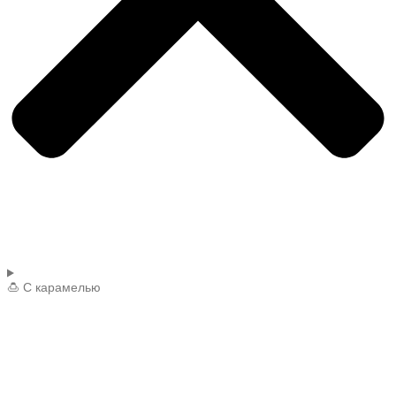
🍮 С карамелью