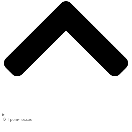
🥭 Тропические