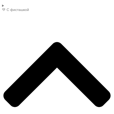
💚 С фисташкой