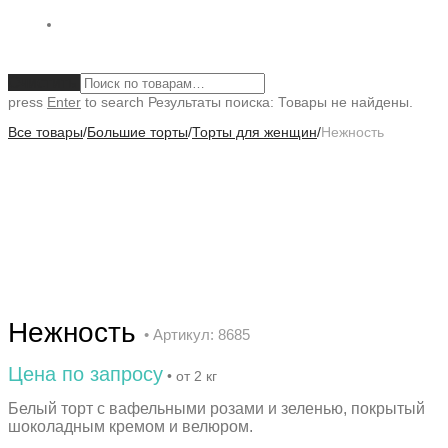
Очистить
press
Enter
to search
Результаты поиска:
Товары не найдены.
Все товары
/
Большие торты
/
Торты для женщин
/
Нежность
Нежность
• Артикул: 8685
Цена по запросу
• от 2 кг
Белый торт с вафельными розами и зеленью, покрытый
шоколадным кремом и велюром.