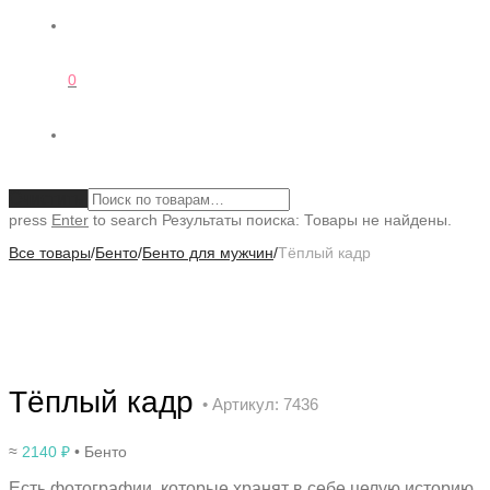
0
Очистить
press
Enter
to search
Результаты поиска:
Товары не найдены.
Все товары
/
Бенто
/
Бенто для мужчин
/
Тёплый кадр
Тёплый кадр
• Артикул: 7436
≈
2140
₽
• Бенто
Есть фотографии, которые хранят в себе целую историю