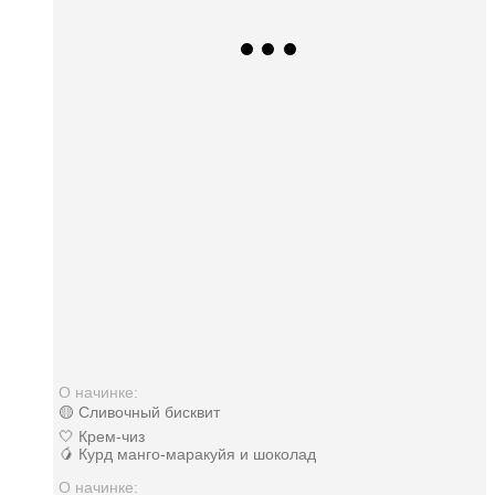
О начинке:
🟡 Сливочный бисквит
🤍 Крем-чиз
🥭 Курд манго-маракуйя и шоколад
О начинке: