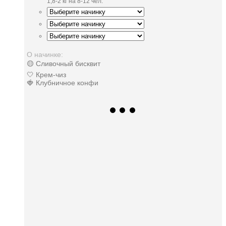
1,8-2 кг на 8-12 чел.
О начинке:
🟡 Сливочный бисквит
🤍 Крем-чиз
🍓 Клубничное конфи