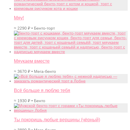
Мяу!
≈
2290
₽
• Бенто-торт
Мяукаем вместе
≈
3670
₽
• Мега-бенто
Всё больше я люблю тебя
≈
1930
₽
• Бенто
Ты покоришь любые вершины (чёрный)