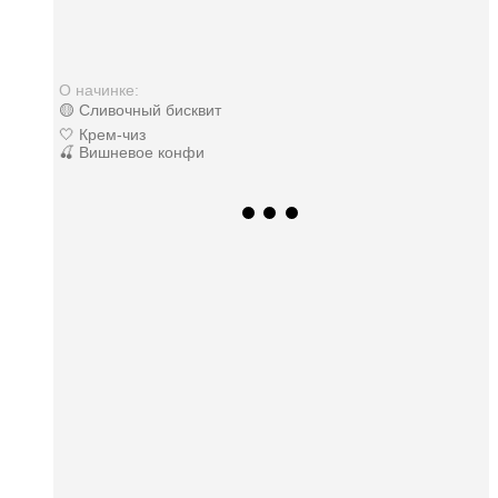
О начинке:
🟡 Сливочный бисквит
🤍 Крем-чиз
🍒 Вишневое конфи