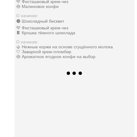
💚 Фисташковый крем-чиз
🍥 Малиновое конфи
О начинке:
🟤 Шоколадный бисквит
💚 Фисташковый крем-чиз
🍫 Крошка тёмного шоколада
О начинке:
🥮 Нежные коржи на основе сгущённого молока
🤍 Заварной крем-пломбир
🍥 Ароматное ягодное конфи на выбор