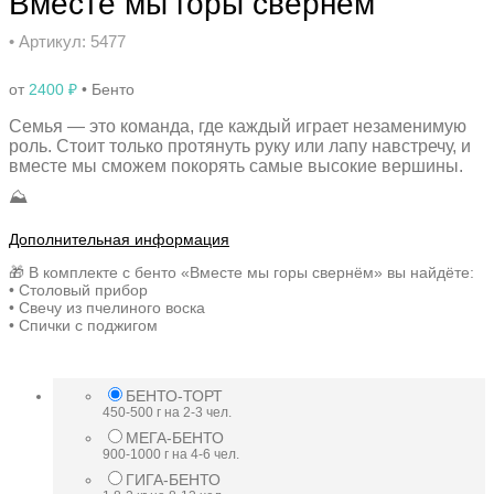
Вместе мы горы свернём
• Артикул: 5477
от
2400
₽
• Бенто
Семья — это команда, где каждый играет незаменимую
роль. Стоит только протянуть руку или лапу навстречу, и
вместе мы сможем покорять самые высокие вершины.
⛰️
Дополнительная информация
🎁 В комплекте с бенто «Вместе мы горы свернём» вы найдёте:
• Столовый прибор
• Свечу из пчелиного воска
• Спички с поджигом
БЕНТО-ТОРТ
450-500 г на 2-3 чел.
МЕГА-БЕНТО
900-1000 г на 4-6 чел.
ГИГА-БЕНТО