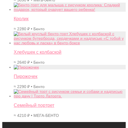
≈
3890
₽
• Мега-бенто
Кролик
≈
2280
₽
• Бенто
Хлебушек с колбаской
≈
2640
₽
• Бенто
Пирожочек
≈
2290
₽
• Бенто
Семейный портрет
≈
4210
₽
• МЕГА-БЕНТО