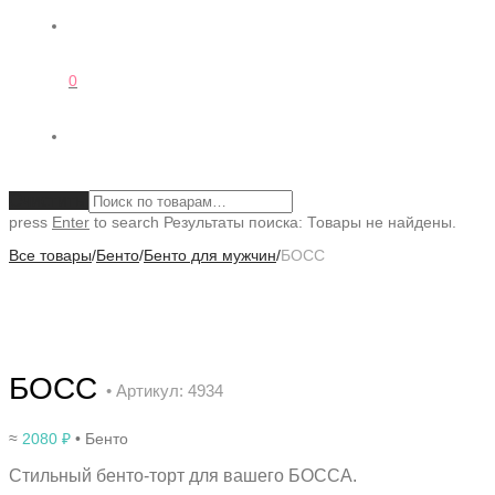
0
Очистить
press
Enter
to search
Результаты поиска:
Товары не найдены.
Все товары
/
Бенто
/
Бенто для мужчин
/
БОСС
БОСС
• Артикул: 4934
≈
2080
₽
• Бенто
Стильный бенто-торт для вашего БОССА.