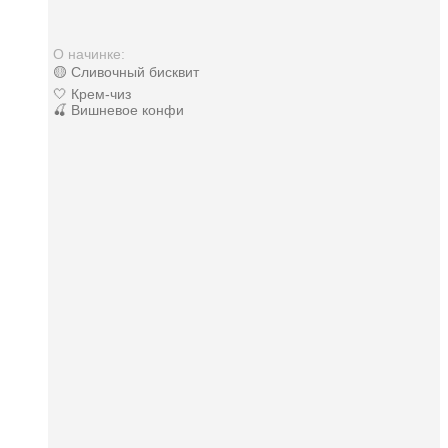
О начинке:
🟡 Сливочный бисквит
🤍 Крем-чиз
🍒 Вишневое конфи