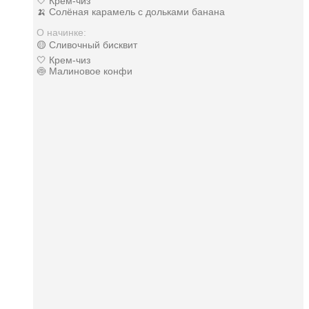
🤍 Крем-чиз
🍌 Солёная карамель с дольками банана
О начинке:
🟡 Сливочный бисквит
🤍 Крем-чиз
🍥 Малиновое конфи