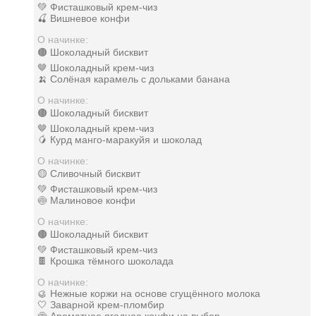
💚 Фисташковый крем-чиз
🍒 Вишневое конфи
О начинке:
🟤 Шоколадный бисквит
🤎 Шоколадный крем-чиз
🍌 Солёная карамель с дольками банана
О начинке:
🟤 Шоколадный бисквит
🤎 Шоколадный крем-чиз
🥭 Курд манго-маракуйя и шоколад
О начинке:
🟡 Сливочный бисквит
💚 Фисташковый крем-чиз
🍥 Малиновое конфи
О начинке:
🟤 Шоколадный бисквит
💚 Фисташковый крем-чиз
🍫 Крошка тёмного шоколада
О начинке:
🥮 Нежные коржи на основе сгущённого молока
🤍 Заварной крем-пломбир
🍥 Ароматное ягодное конфи на выбор