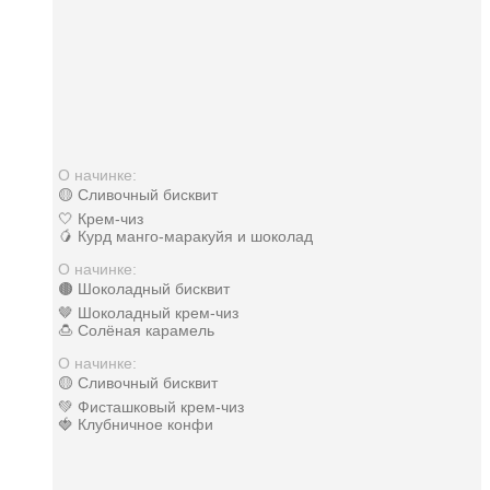
О начинке:
🟡 Сливочный бисквит
🤍 Крем-чиз
🥭 Курд манго-маракуйя и шоколад
О начинке:
🟤 Шоколадный бисквит
🤎 Шоколадный крем-чиз
🍮 Солёная карамель
О начинке:
🟡 Сливочный бисквит
💚 Фисташковый крем-чиз
🍓 Клубничное конфи