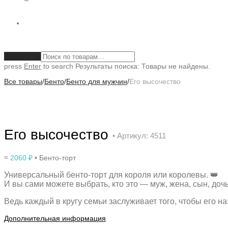
Очистить
press
Enter
to search
Результаты поиска:
Товары не найдены.
Все товары
/
Бенто
/
Бенто для мужчин
/
Его высочество
Его высочество
• Артикул: 4511
≈
2060
₽
• Бенто-торт
Универсальный бенто-торт для короля или королевы. 👑
И вы сами можете выбрать, кто это — муж, жена, сын, доч
Ведь каждый в кругу семьи заслуживает того, чтобы его н
Дополнительная информация