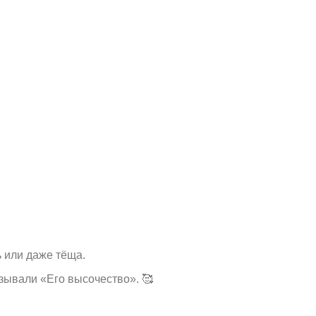
ь или даже тёща.
азывали «Его высочество». 🥰