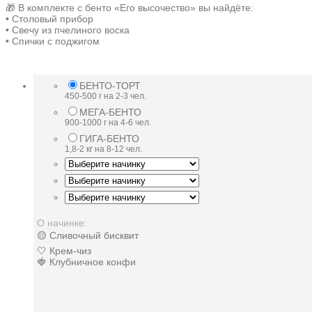
🎁 В комплекте с бенто «Его высочество» вы найдёте:
• Столовый прибор
• Свечу из пчелиного воска
• Спички с поджигом
БЕНТО-ТОРТ
450-500 г на 2-3 чел.
МЕГА-БЕНТО
900-1000 г на 4-6 чел.
ГИГА-БЕНТО
1,8-2 кг на 8-12 чел.
О начинке:
🟡 Сливочный бисквит
🤍 Крем-чиз
🍓 Клубничное конфи