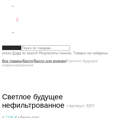
0
Очистить
press
Enter
to search
Результаты поиска:
Товары не найдены.
Все товары
/
Бенто
/
Бенто для мужчин
/
Светлое будущее
нефильтрованное
Светлое будущее
нефильтрованное
• Артикул: 9257
≈
2190
₽
• Бенто-торт