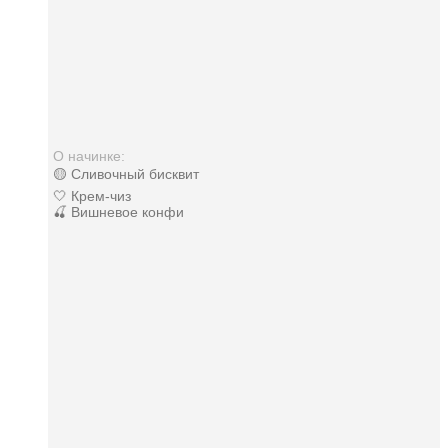
О начинке:
🟡 Сливочный бисквит
🤍 Крем-чиз
🍒 Вишневое конфи