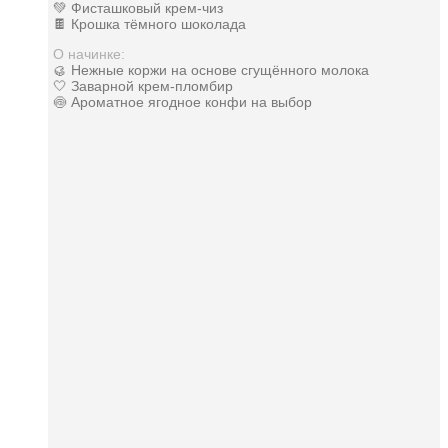
💚 Фисташковый крем-чиз
🍫 Крошка тёмного шоколада
О начинке:
🥮 Нежные коржи на основе сгущённого молока
🤍 Заварной крем-пломбир
🍥 Ароматное ягодное конфи на выбор