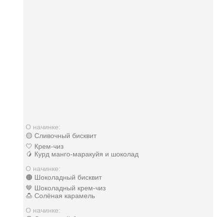
О начинке:
🟡 Сливочный бисквит
🤍 Крем-чиз
🥭 Курд манго-маракуйя и шоколад
О начинке:
🟤 Шоколадный бисквит
🤎 Шоколадный крем-чиз
🍮 Солёная карамель
О начинке: