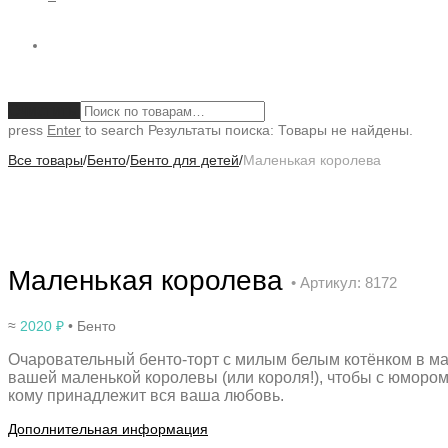
Очистить
press
Enter
to search
Результаты поиска:
Товары не найдены.
Все товары
/
Бенто
/
Бенто для детей
/
Маленькая королева
Маленькая королева
• Артикул: 8172
≈
2020
₽
• Бенто
Очаровательный бенто-торт с милым белым котёнком в ма
вашей маленькой королевы (или короля!), чтобы с юмором
кому принадлежит вся ваша любовь.
Дополнительная информация