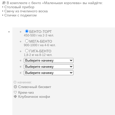
🎁 В комплекте с бенто «Маленькая королева» вы найдёте:
• Столовый прибор
• Свечу из пчелиного воска
• Спички с поджигом
БЕНТО-ТОРТ
450-500 г на 2-3 чел.
МЕГА-БЕНТО
900-1000 г на 4-6 чел.
ГИГА-БЕНТО
1,8-2 кг на 8-12 чел.
О начинке:
🟡 Сливочный бисквит
🤍 Крем-чиз
🍓 Клубничное конфи