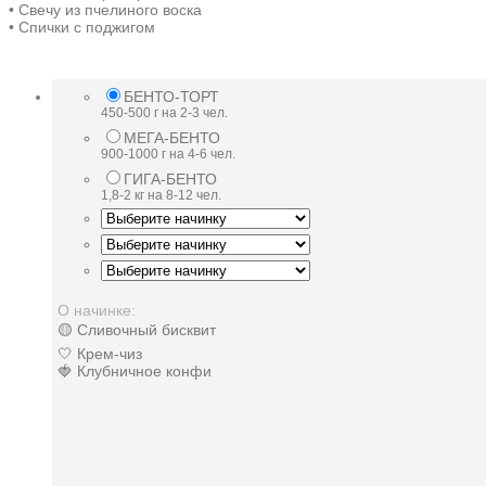
• Свечу из пчелиного воска
• Спички с поджигом
БЕНТО-ТОРТ
450-500 г на 2-3 чел.
МЕГА-БЕНТО
900-1000 г на 4-6 чел.
ГИГА-БЕНТО
1,8-2 кг на 8-12 чел.
О начинке:
🟡 Сливочный бисквит
🤍 Крем-чиз
🍓 Клубничное конфи