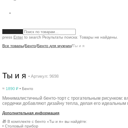
Очистить
press
Enter
to search
Результаты поиска:
Товары не найдены.
Все товары
/
Бенто
/
Бенто для мужчин
/
Ты и я
Ты и я
• Артикул: 9698
≈
1890
₽
• Бенто
Минималистичный бенто-торт с трогательным рисунком: вл
сердечки добавляют дизайну тепла, делая его идеальным 
Дополнительная информация
🎁 В комплекте с бенто «Ты и я» вы найдёте:
• Столовый прибор