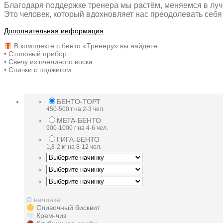
Благодаря поддержке тренера мы растём, меняемся в луч
Это человек, который вдохновляет нас преодолевать себя
Дополнительная информация
В комплекте с бенто «Тренеру» вы найдёте:
• Столовый прибор
• Свечу из пчелиного воска
• Спички с поджигом
БЕНТО-ТОРТ
450-500 г на 2-3 чел.
МЕГА-БЕНТО
900-1000 г на 4-6 чел.
ГИГА-БЕНТО
1,8-2 кг на 8-12 чел.
О начинке:
Сливочный бисквит
Крем-чиз