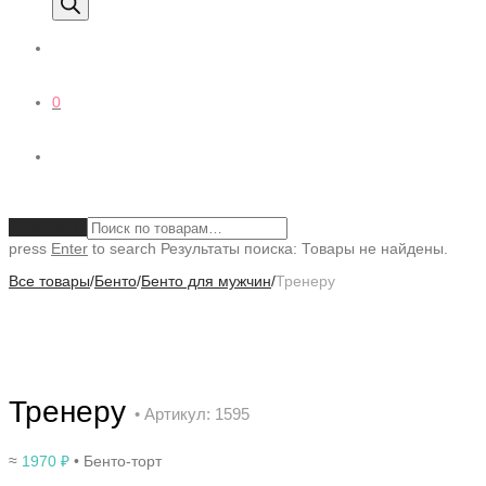
0
Очистить
press
Enter
to search
Результаты поиска:
Товары не найдены.
Все товары
/
Бенто
/
Бенто для мужчин
/
Тренеру
Тренеру
• Артикул: 1595
≈
1970
₽
• Бенто-торт