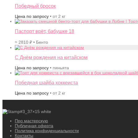
Победный бросок
Цена по запросу
• от 2 кг
Паспорт врёт, бабушке 18
≈
2810
₽
• Бенто
С Днём рождения на китайском
Цена по запросу
• пиньята
Победная шайба хоккеиста
Цена по запросу
• от 2 кг
Про мастерскую
Публичная оферта
Политика конфиденциальности
Контакты