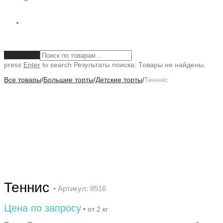
Очистить
press
Enter
to search
Результаты поиска:
Товары не найдены.
Все товары
/
Большие торты
/
Детские торты
/
Теннис
Теннис
• Артикул: 8516
Цена по запросу
• от 2 кг