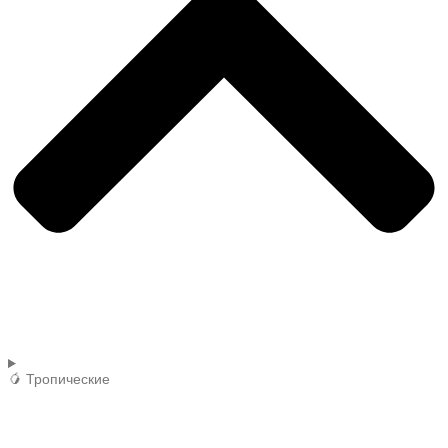
🥭 Тропические