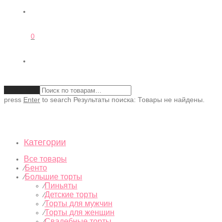
0
Очистить
press
Enter
to search
Результаты поиска:
Товары не найдены.
Категории
Все товары
Бенто
⁄
Большие торты
⁄
Пиньяты
⁄
Детские торты
⁄
Торты для мужчин
⁄
Торты для женщин
⁄
Свадебные торты
⁄