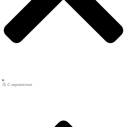
🍮 С карамелью