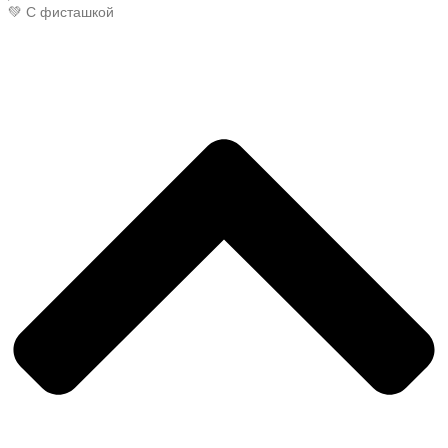
💚 С фисташкой