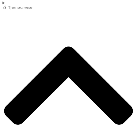
🥭 Тропические