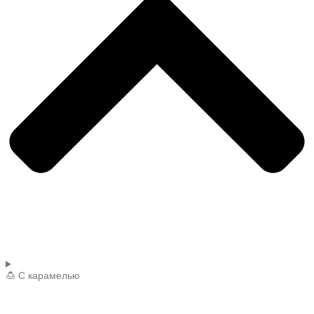
🍮 С карамелью