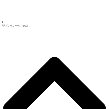
💚 С фисташкой