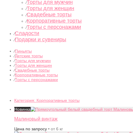
Торты для мужчин
⁄
Торты для женщин
⁄
Свадебные торты
⁄
Корпоративные торты
⁄
Торты с персонажами
⁄
Сладости
⁄
Подарки и сувениры
⁄
⁄
Пиньяты
⁄
Детские торты
⁄
Торты для мужчин
⁄
Торты для женщин
⁄
Свадебные торты
⁄
Корпоративные торты
⁄
Торты с персонажами
Категория:
Корпоративные торты
Новинка
Малиновый винтаж
Цена по запросу
• от 6 кг