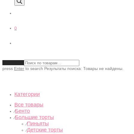
0
Очистить
press
Enter
to search
Результаты поиска:
Товары не найдены.
Категории
Все товары
Бенто
⁄
Большие торты
⁄
Пиньяты
⁄
Детские торты
⁄