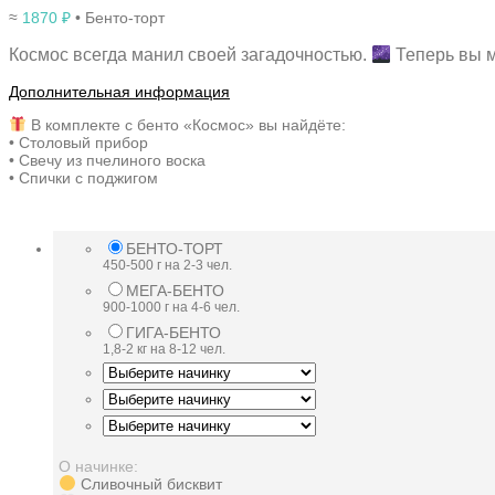
≈
1870
₽
• Бенто-торт
Космос всегда манил своей загадочностью.
Теперь вы м
Дополнительная информация
В комплекте с бенто «Космос» вы найдёте:
• Столовый прибор
• Свечу из пчелиного воска
• Спички с поджигом
БЕНТО-ТОРТ
450-500 г на 2-3 чел.
МЕГА-БЕНТО
900-1000 г на 4-6 чел.
ГИГА-БЕНТО
1,8-2 кг на 8-12 чел.
О начинке:
Сливочный бисквит