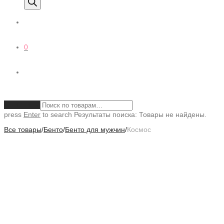
0
Очистить
press
Enter
to search
Результаты поиска:
Товары не найдены.
Все товары
/
Бенто
/
Бенто для мужчин
/
Космос