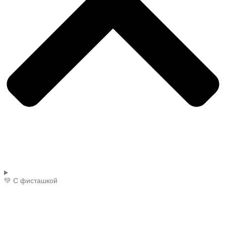
💚 С фисташкой