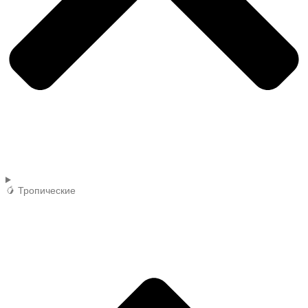
🥭 Тропические