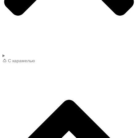
🍮 С карамелью