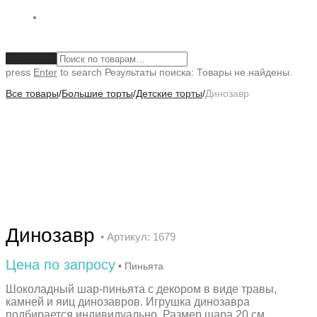
Очистить
press
Enter
to search
Результаты поиска:
Товары не найдены.
Все товары
/
Большие торты
/
Детские торты
/
Динозавр
Динозавр
• Артикул: 1679
Цена по запросу
• Пиньята
Шоколадный шар-пиньята с декором в виде травы,
камней и яиц динозавров. Игрушка динозавра
подбирается индивидуально. Размер шара 20 см,