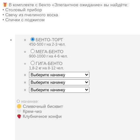
В комплекте с бенто «Элегантное ожидание» вы найдёте:
• Столовый прибор
• Свечу из пчелиного воска
• Спички с поджигом
БЕНТО-ТОРТ
450-500 г на 2-3 чел.
МЕГА-БЕНТО
900-1000 г на 4-6 чел.
ГИГА-БЕНТО
1,8-2 кг на 8-12 чел.
О начинке:
Сливочный бисквит
Крем-чиз
Клубничное конфи