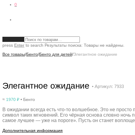
0
Очистить
press
Enter
to search
Результаты поиска:
Товары не найдены.
Все товары
/
Бенто
/
Бенто для детей
/
Элегантное ожидание
Элегантное ожидание
• Артикул: 7933
≈
1970
₽
• Бенто
В ожидании всегда есть что-то волшебное. Это не просто 
символ таких мгновений. Его чёрная основа словно ночь 
самое лучшее — уже на пороге». Пусть он станет воплощ
Дополнительная информация