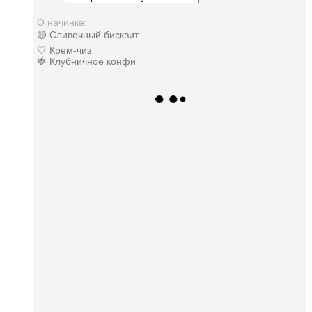
О начинке:
🟡 Сливочный бисквит
🤍 Крем-чиз
🍓 Клубничное конфи