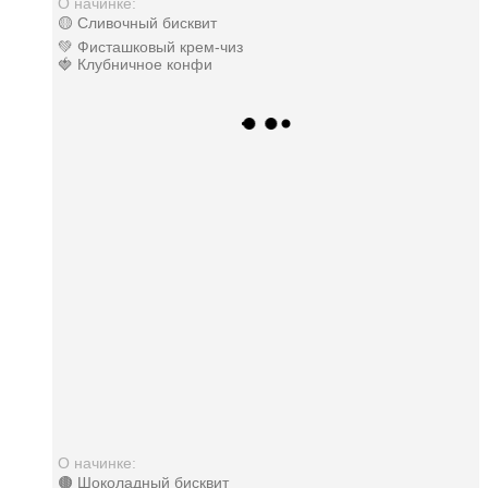
О начинке:
🟡 Сливочный бисквит
💚 Фисташковый крем-чиз
🍓 Клубничное конфи
О начинке:
🟤 Шоколадный бисквит