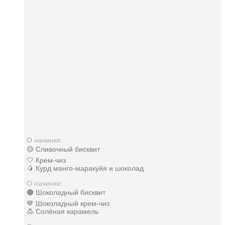
О начинке:
🟡 Сливочный бисквит
🤍 Крем-чиз
🥭 Курд манго-маракуйя и шоколад
О начинке:
🟤 Шоколадный бисквит
🤎 Шоколадный крем-чиз
🍮 Солёная карамель