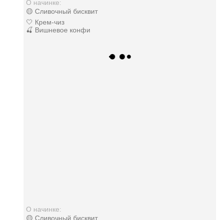
О начинке:
🟡 Сливочный бисквит
🤍 Крем-чиз
🍒 Вишневое конфи
О начинке:
🟡 Сливочный бисквит