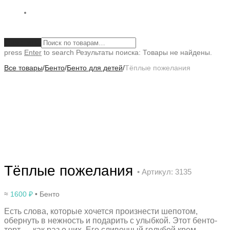
Очистить
press
Enter
to search
Результаты поиска:
Товары не найдены.
Все товары
/
Бенто
/
Бенто для детей
/
Тёплые пожелания
Тёплые пожелания
• Артикул: 3135
≈
1600
₽
• Бенто
Есть слова, которые хочется произнести шепотом,
обернуть в нежность и подарить с улыбкой. Этот бенто-
торт — как раз о них. Его сливочный голубой крем