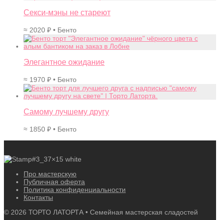
Секси-мэны не стареют
≈
2020
₽
• Бенто
Элегантное ожидание
≈
1970
₽
• Бенто
Самому лучшему другу
≈
1850
₽
• Бенто
Про мастерскую
Публичная оферта
Политика конфиденциальности
Контакты
©
2026
ТОРТО ЛАТОРТА • Семейная мастерская сладостей