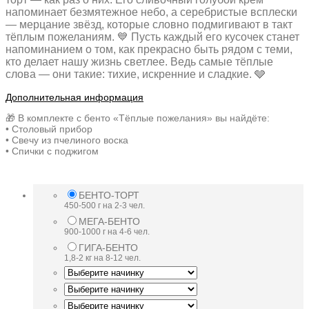
напоминает безмятежное небо, а серебристые всплески
— мерцание звёзд, которые словно подмигивают в такт
тёплым пожеланиям. 💙 Пусть каждый его кусочек станет
напоминанием о том, как прекрасно быть рядом с теми,
кто делает нашу жизнь светлее. Ведь самые тёплые
слова — они такие: тихие, искренние и сладкие. 🩶
Дополнительная информация
🎁 В комплекте с бенто «Тёплые пожелания» вы найдёте:
• Столовый прибор
• Свечу из пчелиного воска
• Спички с поджигом
БЕНТО-ТОРТ
450-500 г на 2-3 чел.
МЕГА-БЕНТО
900-1000 г на 4-6 чел.
ГИГА-БЕНТО
1,8-2 кг на 8-12 чел.