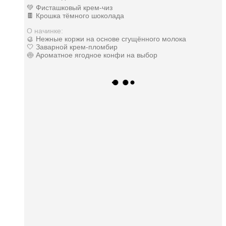
💚 Фисташковый крем-чиз
🍫 Крошка тёмного шоколада
О начинке:
🥮 Нежные коржи на основе сгущённого молока
🤍 Заварной крем-пломбир
🍥 Ароматное ягодное конфи на выбор