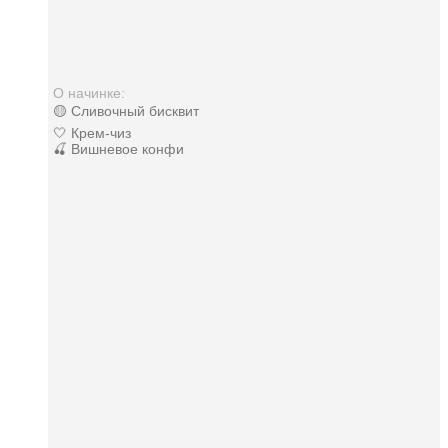
О начинке:
🟡 Сливочный бисквит
🤍 Крем-чиз
🍒 Вишневое конфи