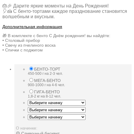
🎂🎉 Дарите яркие моменты на День Рождения!
🎈🍰 С бенто-тортами каждое празднование становится
волшебным и вкусным.
Дополнительная информация
🎁 В комплекте с бенто С Днём рождения! вы найдёте:
• Столовый прибор
• Свечу из пчелиного воска
• Спички с поджигом
БЕНТО-ТОРТ
450-500 г на 2-3 чел.
МЕГА-БЕНТО
900-1000 г на 4-6 чел.
ГИГА-БЕНТО
1,8-2 кг на 8-12 чел.
О начинке:
🟡 Сливочный бисквит