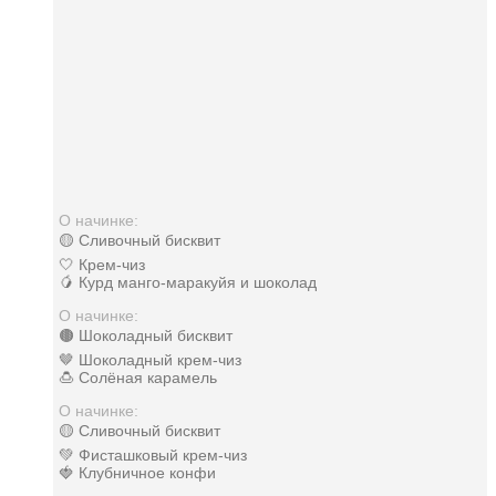
О начинке:
🟡 Сливочный бисквит
🤍 Крем-чиз
🥭 Курд манго-маракуйя и шоколад
О начинке:
🟤 Шоколадный бисквит
🤎 Шоколадный крем-чиз
🍮 Солёная карамель
О начинке:
🟡 Сливочный бисквит
💚 Фисташковый крем-чиз
🍓 Клубничное конфи