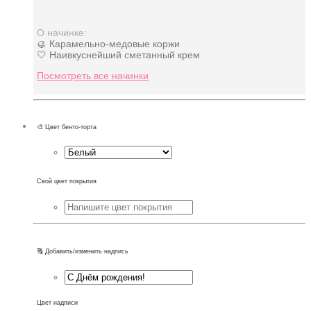
О начинке:
🥮 Карамельно-медовые коржи
🤍 Наивкуснейший сметанный крем
Посмотреть все начинки
🎨 Цвет бенто-торта
Свой цвет покрытия
🔠 Добавить/изменить надпись
Цвет надписи