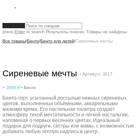
Очистить
press
Enter
to search
Результаты поиска:
Товары не найдены.
Все товары
/
Бенто
/
Бенто для детей
/
Сиреневые мечты
Сиреневые мечты
• Артикул: 3517
≈
2000
₽
• Бенто
Бенто-торт, усыпанный россыпью нежных сиреневых
цветов, выполненных объёмными, акварельными
мазками крема. Его пастельная палитра создаёт
атмосферу тихой мечтательности и лёгкой ностальгии,
напоминая о первых весенних цветах. Идеальный
подарок для подруги, сестры или мамы, с возможностью
добавить любую тёплую надпись в центр.