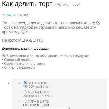
Как делить торт
• Артикул: 3584
≈
1840
₽
• Бенто
Эх… Не всегда легко делить торт на празднике… 🎂😄
Торт с наглядной инструкцией идеально решает эту
проблему! 😉🍰
На фото МЕГА-БЕНТО
Дополнительная информация
🎁 В комплекте с бенто «Как делить торт» вы найдёте:
• Столовый прибор
• Свечу из пчелиного воска
• Спички с поджигом
БЕНТО-ТОРТ
450-500 г на 2-3 чел.
МЕГА-БЕНТО
900-1000 г на 4-6 чел.
ГИГА-БЕНТО
1,8-2 кг на 8-12 чел.