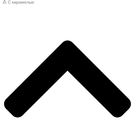
🍮 С карамелью