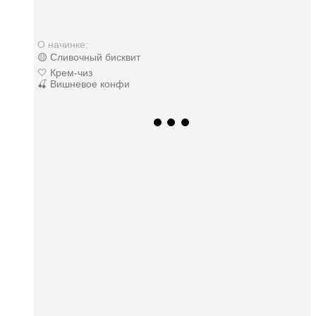
О начинке:
🟡 Сливочный бисквит
🤍 Крем-чиз
🍒 Вишневое конфи