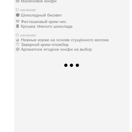
🍥 Малиновое конфи
О начинке:
🟤 Шоколадный бисквит
💚 Фисташковый крем-чиз
🍫 Крошка тёмного шоколада
О начинке:
🥮 Нежные коржи на основе сгущённого молока
🤍 Заварной крем-пломбир
🍥 Ароматное ягодное конфи на выбор