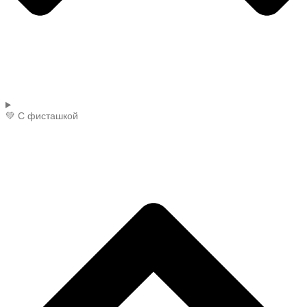
💚 С фисташкой