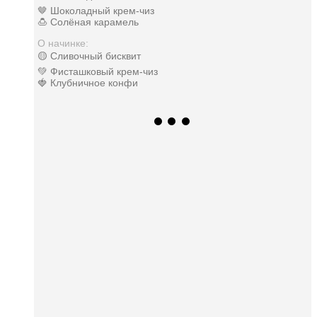
🤎 Шоколадный крем-чиз
🍮 Солёная карамель
О начинке:
🟡 Сливочный бисквит
💚 Фисташковый крем-чиз
🍓 Клубничное конфи