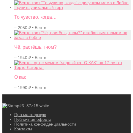
То чувство, когда…
≈
2050
₽
• Бенто
Чё, растёшь, гном?
≈
1940
₽
• Бенто
О как
≈
1990
₽
• Бенто
Про мастерскую
Публичная оферта
Политика конфиденциальности
Контакты