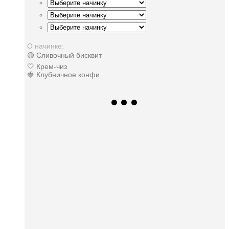
О начинке:
🟡 Сливочный бисквит
🤍 Крем-чиз
🍓 Клубничное конфи