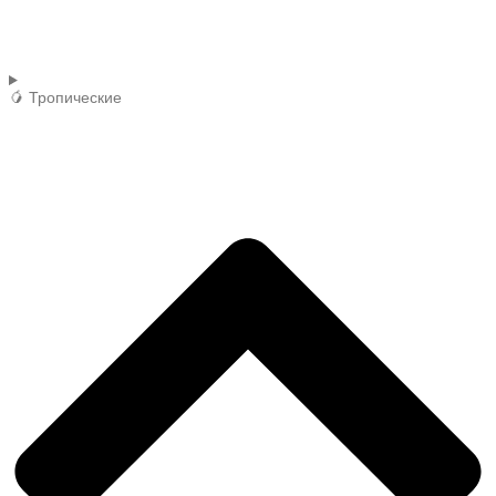
🥭 Тропические