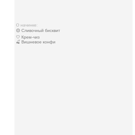
О начинке:
🟡 Сливочный бисквит
🤍 Крем-чиз
🍒 Вишневое конфи