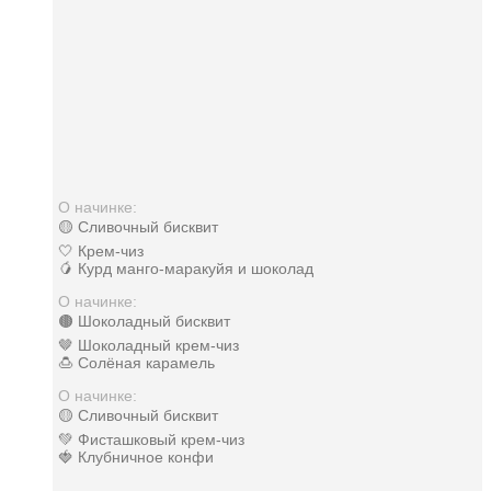
О начинке:
🟡 Сливочный бисквит
🤍 Крем-чиз
🥭 Курд манго-маракуйя и шоколад
О начинке:
🟤 Шоколадный бисквит
🤎 Шоколадный крем-чиз
🍮 Солёная карамель
О начинке:
🟡 Сливочный бисквит
💚 Фисташковый крем-чиз
🍓 Клубничное конфи