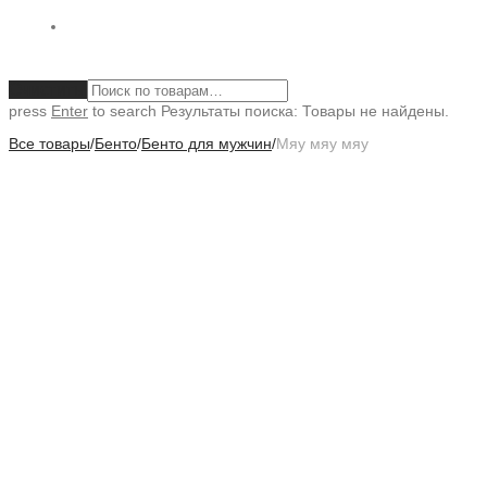
Очистить
press
Enter
to search
Результаты поиска:
Товары не найдены.
Все товары
/
Бенто
/
Бенто для мужчин
/
Мяу мяу мяу