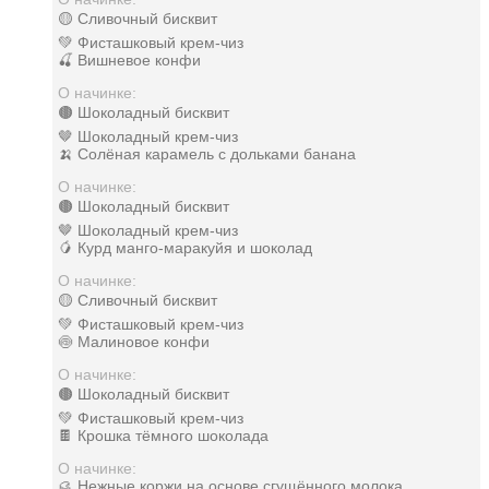
🟡 Сливочный бисквит
💚 Фисташковый крем-чиз
🍒 Вишневое конфи
О начинке:
🟤 Шоколадный бисквит
🤎 Шоколадный крем-чиз
🍌 Солёная карамель с дольками банана
О начинке:
🟤 Шоколадный бисквит
🤎 Шоколадный крем-чиз
🥭 Курд манго-маракуйя и шоколад
О начинке:
🟡 Сливочный бисквит
💚 Фисташковый крем-чиз
🍥 Малиновое конфи
О начинке:
🟤 Шоколадный бисквит
💚 Фисташковый крем-чиз
🍫 Крошка тёмного шоколада
О начинке:
🥮 Нежные коржи на основе сгущённого молока