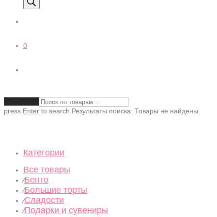
0
Очистить
press
Enter
to search
Результаты поиска:
Товары не найдены.
Категории
Все товары
Бенто
⁄
Большие торты
⁄
Сладости
⁄
Подарки и сувениры
⁄