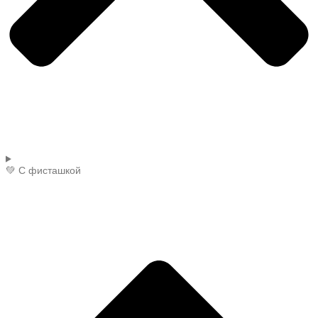
💚 С фисташкой