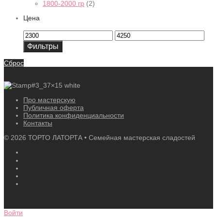
1800-2000 гр
(2)
Цена
Минимальная
Максимальная
цена
цена
Фильтры
Сброс
Про мастерскую
Публичная оферта
Политика конфиденциальности
Контакты
©
2026
ТОРТО ЛАТОРТА • Семейная мастерская сладостей
Войти