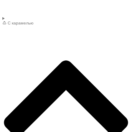
🍮 С карамелью