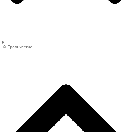
🥭 Тропические