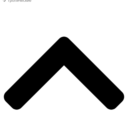
🥭 Тропические