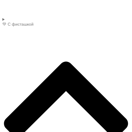
💚 С фисташкой