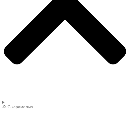
🍮 С карамелью