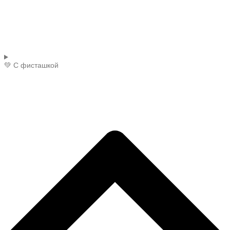
💚 С фисташкой