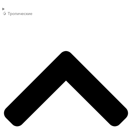
🥭 Тропические