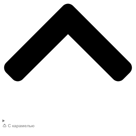
🍮 С карамелью