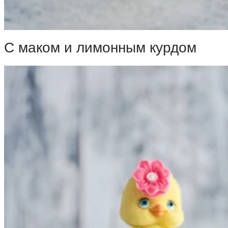
С маком и лимонным курдом