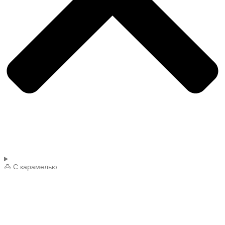
🍮 С карамелью