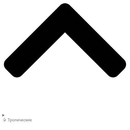
🥭 Тропические