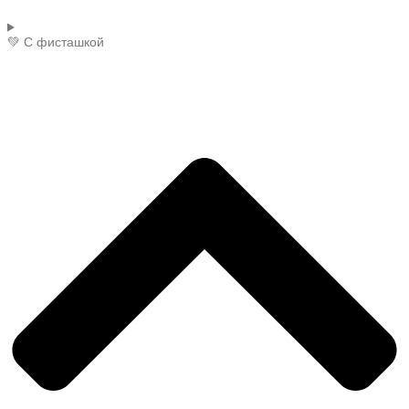
💚 С фисташкой