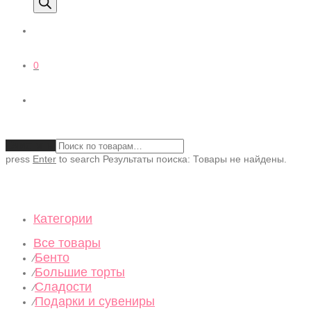
0
Очистить
press
Enter
to search
Результаты поиска:
Товары не найдены.
Категории
Все товары
Бенто
⁄
Большие торты
⁄
Сладости
⁄
Подарки и сувениры
⁄