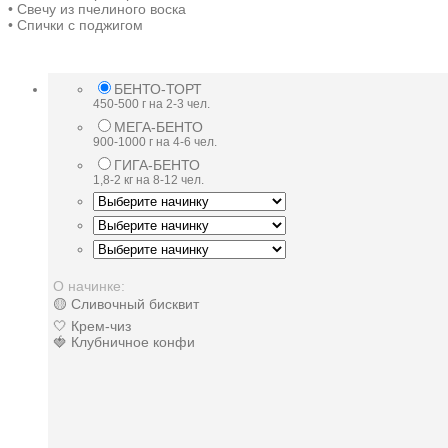
• Свечу из пчелиного воска
• Спички с поджигом
БЕНТО-ТОРТ
450-500 г на 2-3 чел.
МЕГА-БЕНТО
900-1000 г на 4-6 чел.
ГИГА-БЕНТО
1,8-2 кг на 8-12 чел.
О начинке:
🟡 Сливочный бисквит
🤍 Крем-чиз
🍓 Клубничное конфи