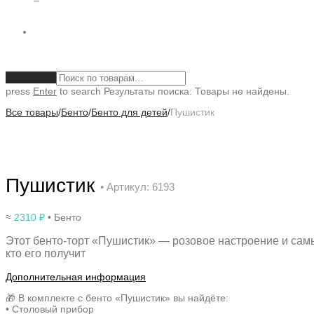
Очистить
press
Enter
to search
Результаты поиска:
Товары не найдены.
Все товары
/
Бенто
/
Бенто для детей
/
Пушистик
Пушистик
• Артикул: 6193
≈
2310
₽
• Бенто
Этот бенто-торт «Пушистик» — розовое настроение и самы
кто его получит
Дополнительная информация
🎁 В комплекте с бенто «Пушистик» вы найдёте:
• Столовый прибор