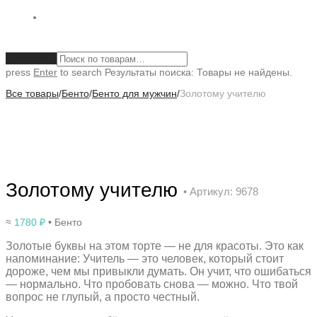
Очистить
press
Enter
to search
Результаты поиска:
Товары не найдены.
Все товары
/
Бенто
/
Бенто для мужчин
/
Золотому учителю
Золотому учителю
• Артикул: 9678
≈
1780
₽
• Бенто
Золотые буквы на этом торте — не для красоты. Это как
напоминание: Учитель — это человек, который стоит
дороже, чем мы привыкли думать. Он учит, что ошибаться
— нормально. Что пробовать снова — можно. Что твой
вопрос не глупый, а просто честный.