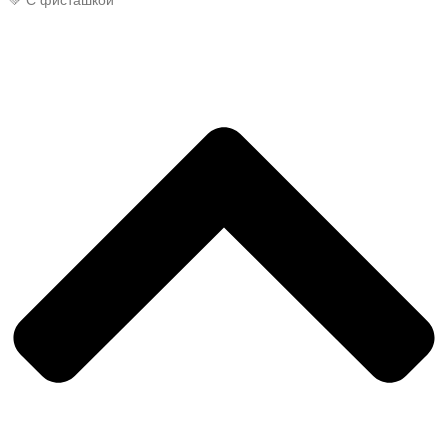
💚 С фисташкой