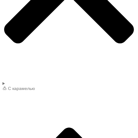
🍮 С карамелью