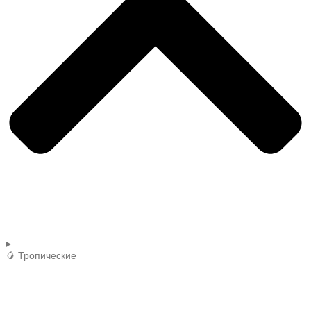
🥭 Тропические