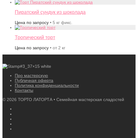
Пиратский сундук из шоколада
Цена по запросу
• 5 кг фикс.
Тропический торт
Цена по запросу
• от 2 кг
Про мастерскую
Публичная оферта
Политика конфиденциальности
Контакты
©
2026
ТОРТО ЛАТОРТА • Семейная мастерская сладостей