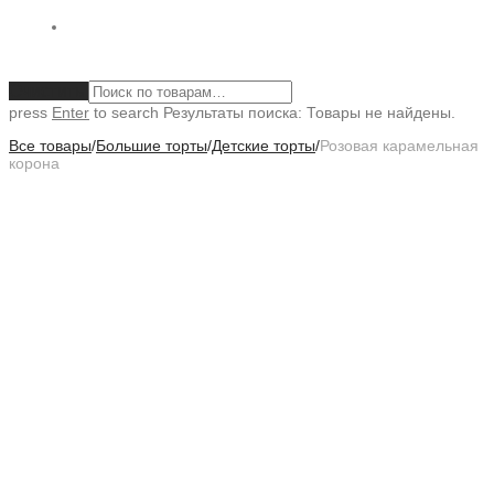
Очистить
press
Enter
to search
Результаты поиска:
Товары не найдены.
Все товары
/
Большие торты
/
Детские торты
/
Розовая карамельная
корона